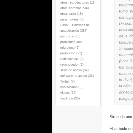
otros reproductores
(11)
program
otros sistemas para
turno, p
crear radio
(15)
particip
para moviles
(5)
De esta
Paso 9: Boletines de
posibil
actualización
(359)
de la vi
por correo
(5)
problemas con
basurer
microfono
(3)
Si podéi
promocion
(21)
moment
radionovelas
(1)
(unos 6
reconocedor
(7)
los cua
sitios de apoyo
(32)
mucho d
software de apoyo
(36)
lo divu
Twitter
(7)
la cifra
uso winamp
(5)
donacio
videos
(39)
(diego.
YouTube
(25)
Sin duda una 
El artículo c