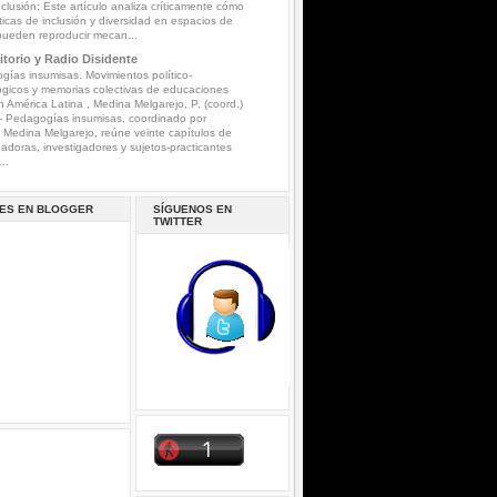
nclusión: Este artículo analiza críticamente cómo
íticas de inclusión y diversidad en espacios de
pueden reproducir mecan...
torio y Radio Disidente
ías insumisas. Movimientos político-
gicos y memorias colectivas de educaciones
n América Latina , Medina Melgarejo, P. (coord.)
-
Pedagogías insumisas, coordinado por
a Medina Melgarejo, reúne veinte capítulos de
gadoras, investigadores y sujetos-practicantes
..
ES EN BLOGGER
SÍGUENOS EN
TWITTER