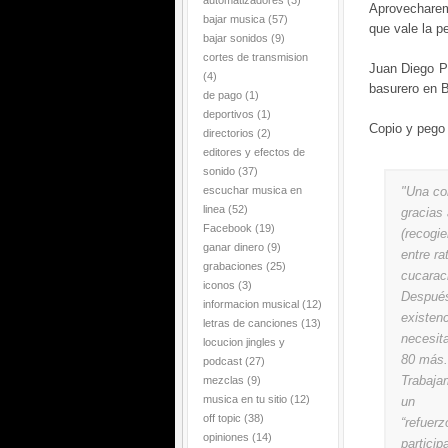
automatizadores
(3)
Aprovecharemo
bajar musica
(57)
que vale la pe
bajar sonidos
(9)
cortes de transmision
Juan Diego Po
(4)
basurero en B
de pago
(1)
deportivos
(1)
Copio y pego 
directorios
(2)
editores y efectos de
sonido
(37)
escuchar musica en
"Una co
linea
(52)
gracias 
Facebook
(19)
(recogi
ganar dinero
(9)
entre ra
grabaciones
(25)
cucara
iconos
(3)
Después
informacion musical
(12)
existe
letras de canciones
(13)
necesit
locucion jingles y
80 más.
podcast
(27)
Trabaja
mezclas
(9)
musica en tu sitio
(12)
un
off topic
(38)
“refuer
opiniones
(14)
particip