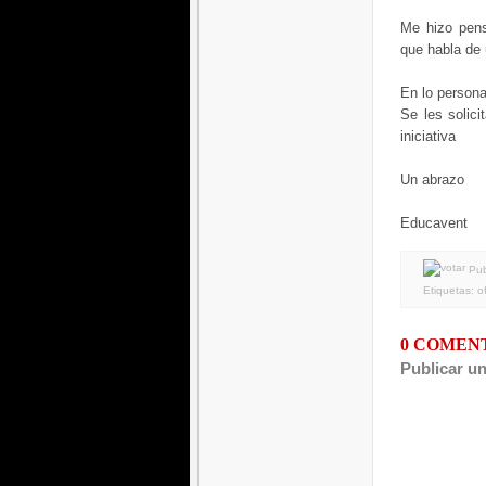
Me hizo pens
que habla de 
En lo persona
Se les solici
iniciativa
Un abrazo
Educavent
Pub
Etiquetas:
o
0 COMEN
Publicar u