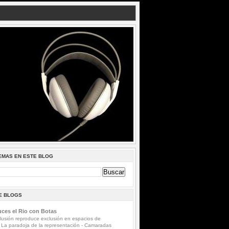
EMAS EN ESTE BLOG
DE BLOGS
ces el Rio con Botas
lusión reproduce exclusión en espacios de
 La paradoja de la representación
-
Camaradas