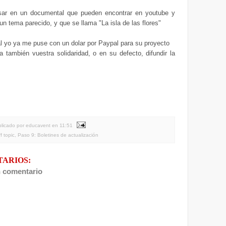
ar en un documental que pueden encontrar en youtube y
un tema parecido, y que se llama "La isla de las flores"
l yo ya me puse con un dolar por Paypal para su proyecto
ta también vuestra solidaridad, o en su defecto, difundir la
licado por educavent
en
11:51
ff topic
,
Paso 9: Boletines de actualización
TARIOS:
n comentario