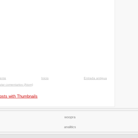
iente
Inicio
Entrada antigua
viar comentarios (Atom)
woopra
analitics