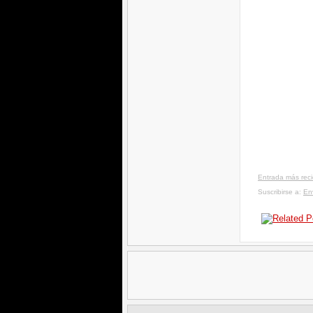
Entrada más rec
Suscribirse a:
En