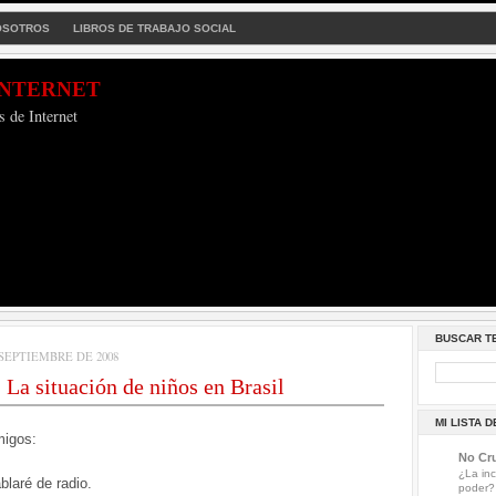
OSOTROS
LIBROS DE TRABAJO SOCIAL
Internet
s de Internet
BUSCAR T
SEPTIEMBRE DE 2008
: La situación de niños en Brasil
MI LISTA 
migos:
No Cru
¿La inc
blaré de radio.
poder?