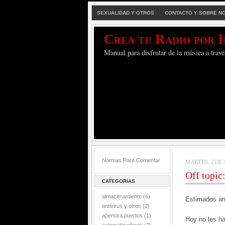
SEXUALIDAD Y OTROS
CONTACTO Y SOBRE N
Crea tu Radio por 
Manual para disfrutar de la música a travé
Normas Para Comentar
MARTES, 2 DE 
Off topic
CATEGORIAS
almacenamiento
(6)
Estimados a
antivirus y otros
(2)
apertura puertos
(1)
Hoy no les ha