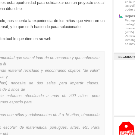
en la I
s esta oportunidad para solidarizar con un proyecto social
las pol
na difundirlo.
poder 
Reposi
lo, nos cuenta la experiencia de los niños que viven en un
Pedagog
pedagó
rasil, y lo que está haciendo para solucionarlo.
otras e
(2015)
Patrici
textual lo que dice en su web...
investi
de mov.
SEGUIDOR
munidad que vive al lado de un basurero y que sobrevive
a él
endo material reciclado y encontrando objetos “de valor”
tas y
chas) necesita de dos salas para impartir clases.
 de 2 años de
ncia estamos atendiendo a más de 200 niños, pero
amos espacio para
mos con niños y adolescentes de 2 a 16 años, ofreciendo
zo escolar” de matemática, portugués, artes, etc. Para
ar del