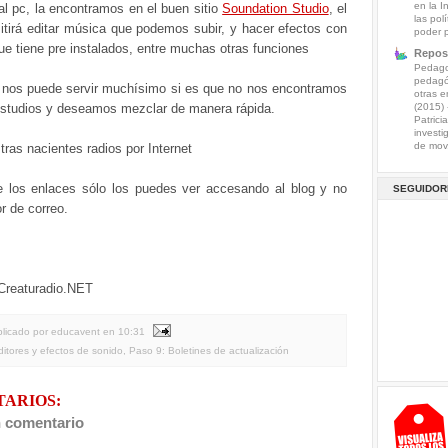
en la I
 al pc, la encontramos en el buen sitio
Soundation Studio
, el
las pol
itirá editar música que podemos subir, y hacer efectos con
poder 
ue tiene pre instalados, entre muchas otras funciones
Reposi
Pedagog
pedagó
n nos puede servir muchísimo si es que no nos encontramos
otras e
estudios y deseamos mezclar de manera rápida.
(2015)
Patrici
investi
de mov.
stras nacientes radios por Internet
 los enlaces sólo los puedes ver accesando al blog y no
SEGUIDOR
or de correo.
 Creaturadio.NET
licado por educavent
en
10:31
ditores y efectos de sonido
,
Paso 9: Boletines de actualización
TARIOS:
n comentario