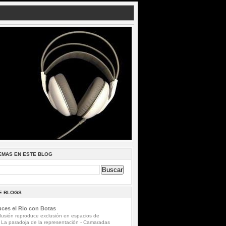
EMAS EN ESTE BLOG
DE BLOGS
ces el Rio con Botas
lusión reproduce exclusión en espacios de
 La paradoja de la representación
-
Camaradas