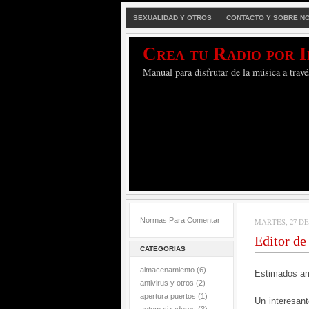
SEXUALIDAD Y OTROS
CONTACTO Y SOBRE N
Crea tu Radio por 
Manual para disfrutar de la música a travé
Normas Para Comentar
MARTES, 27 DE
Editor de
CATEGORIAS
almacenamiento
(6)
Estimados a
antivirus y otros
(2)
apertura puertos
(1)
Un interesant