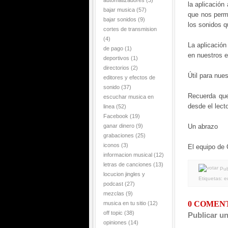
automatizadores
(3)
la aplicación
bajar musica
(57)
que nos perm
bajar sonidos
(9)
los sonidos q
cortes de transmision
(4)
La aplicació
de pago
(1)
en nuestros 
deportivos
(1)
directorios
(2)
Útil para nue
editores y efectos de
sonido
(37)
Recuerda que
escuchar musica en
desde el lect
linea
(52)
Facebook
(19)
ganar dinero
(9)
Un abrazo
grabaciones
(25)
iconos
(3)
El equipo de
informacion musical
(12)
letras de canciones
(13)
Pub
locucion jingles y
Etiquetas:
e
podcast
(27)
mezclas
(9)
0 COMEN
musica en tu sitio
(12)
off topic
(38)
Publicar u
opiniones
(14)