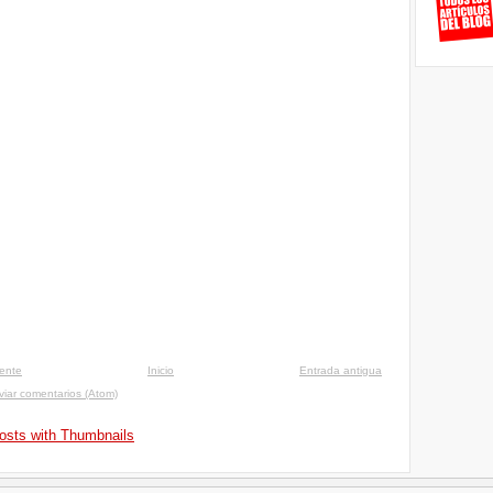
iente
Inicio
Entrada antigua
viar comentarios (Atom)