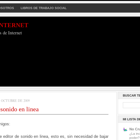
OSOTROS
LIBROS DE TRABAJO SOCIAL
Internet
s de Internet
BUSCAR T
 OCTUBRE DE 2009
 sonido en linea
MI LISTA 
migos:
No Cru
¿La inc
e editor de sonido en linea, esto es, sin necesidad de bajar
poder?