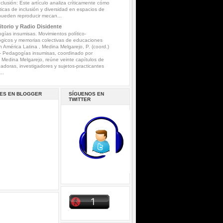
nclusión: Este artículo analiza críticamente cómo
íticas de inclusión y diversidad en espacios de
pueden reproducir mecan...
torio y Radio Disidente
ías insumisas. Movimientos político-
gicos y memorias colectivas de educaciones
n América Latina , Medina Melgarejo, P. (coord.)
-
Pedagogías insumisas, coordinado por
a Medina Melgarejo, reúne veinte capítulos de
gadoras, investigadores y sujetos-practicantes
..
ES EN BLOGGER
SÍGUENOS EN
TWITTER