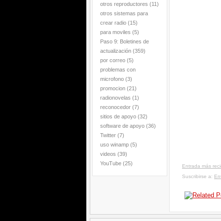
otros reproductores
(11)
otros sistemas para
crear radio
(15)
para moviles
(5)
Paso 9: Boletines de
actualización
(359)
por correo
(5)
problemas con
microfono
(3)
promocion
(21)
radionovelas
(1)
reconocedor
(7)
sitios de apoyo
(32)
software de apoyo
(36)
Twitter
(7)
uso winamp
(5)
videos
(39)
YouTube
(25)
Entrada más rec
Suscribirse a:
En