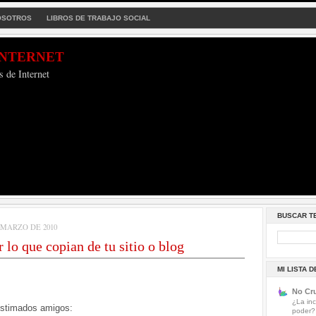
OSOTROS
LIBROS DE TRABAJO SOCIAL
Internet
s de Internet
BUSCAR T
 MARZO DE 2010
r lo que copian de tu sitio o blog
MI LISTA 
No Cru
¿La inc
stimados amigos:
poder?