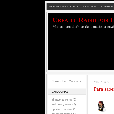
SEXUALIDAD Y OTROS
CONTACTO Y SOBRE N
Crea tu Radio por 
Manual para disfrutar de la música a travé
Normas Para Comentar
VIERNES, 5 DE
Para sabe
CATEGORIAS
almacenamiento
(6)
antivirus y otros
(2)
apertura puertos
(1)
E