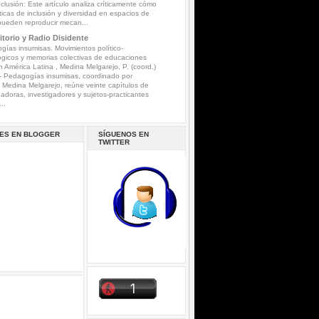
nclusión: Este artículo analiza críticamente cómo
íticas de inclusión y diversidad en espacios de
pueden reproducir mecan...
torio y Radio Disidente
ías insumisas. Movimientos político-
gicos y memorias colectivas de educaciones
n América Latina , Medina Melgarejo, P. (coord.)
-
Pedagogías insumisas, coordinado por
a Medina Melgarejo, reúne veinte capítulos de
gadoras, investigadores y sujetos-practicantes
..
ES EN BLOGGER
SÍGUENOS EN
TWITTER