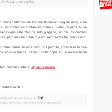
de visitas si es posible.
n radios? Muchos de los que tienen un blog de radio, o un
a, les copian los contenidos como si fueran de ellos. Ni se
veces que este blog ha sido plagiado, sin dar los créditos
tes, pero aunque crean que no, siempre los he identificado.
e comentamos en este post, nos permite, como bien lo dice
nos sirve de fuente, traducir dicha copia en un enlace hacia
lles, pueden visitar el
siguiente enlace
 Creaturadio.NET
licado por educavent
en
13:38
ff topic
,
opiniones
,
Paso 9: Boletines de actualización