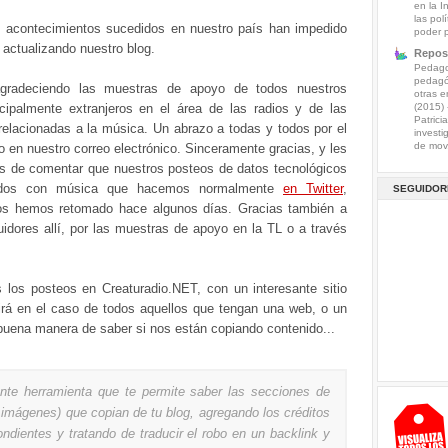
en la I
las pol
s acontecimientos sucedidos en nuestro país han impedido
poder 
actualizando nuestro blog.
Reposi
Pedagog
pedagó
agradeciendo las muestras de apoyo de todos nuestros
otras e
incipalmente extranjeros en el área de las radios y de las
(2015)
Patrici
relacionadas a la música. Un abrazo a todas y todos por el
investi
de mov.
o en nuestro correo electrónico. Sinceramente gracias, y les
 de comentar que nuestros posteos de datos tecnológicos
nados con música que hacemos normalmente
en Twitter
,
SEGUIDOR
os hemos retomado hace algunos días. Gracias también a
idores allí, por las muestras de apoyo en la TL o a través
los posteos en Creaturadio.NET, con un interesante sitio
irá en el caso de todos aquellos que tengan una web, o un
buena manera de saber si nos están copiando contenido...
ante herramienta que te permite saber las secciones de
o imágenes) que copian de tu blog, agregando los créditos
ondientes y tratando de traducir el robo en un backlink y