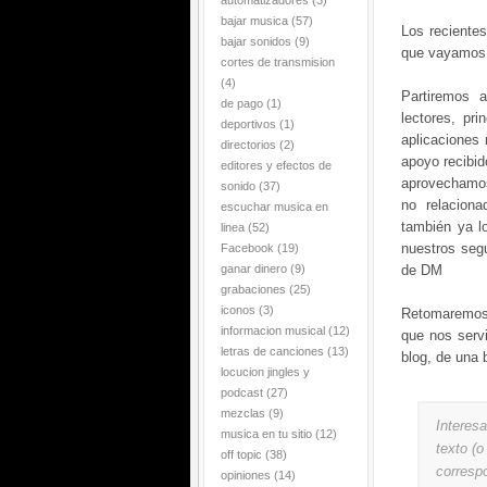
automatizadores
(3)
bajar musica
(57)
Los reciente
bajar sonidos
(9)
que vayamos 
cortes de transmision
(4)
Partiremos 
de pago
(1)
lectores, pr
deportivos
(1)
aplicaciones 
directorios
(2)
apoyo recibid
editores y efectos de
aprovechamos
sonido
(37)
no relacio
escuchar musica en
también ya l
linea
(52)
nuestros segu
Facebook
(19)
ganar dinero
(9)
de DM
grabaciones
(25)
iconos
(3)
Retomaremos 
informacion musical
(12)
que nos serv
letras de canciones
(13)
blog, de una 
locucion jingles y
podcast
(27)
mezclas
(9)
Interes
musica en tu sitio
(12)
texto (
off topic
(38)
corresp
opiniones
(14)