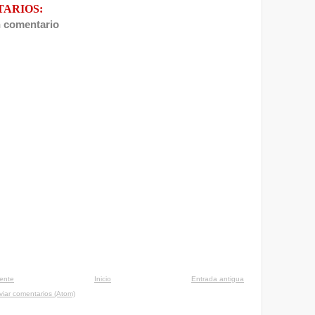
TARIOS:
n comentario
iente
Inicio
Entrada antigua
viar comentarios (Atom)