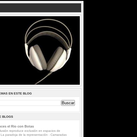
EMAS EN ESTE BLOG
DE BLOGS
ces el Rio con Botas
lusión reproduce exclusión en espacios de
 La paradoja de la representación
-
Camaradas