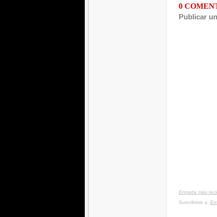
0 COMEN
Publicar u
Entrada más rec
Suscribirse a:
En