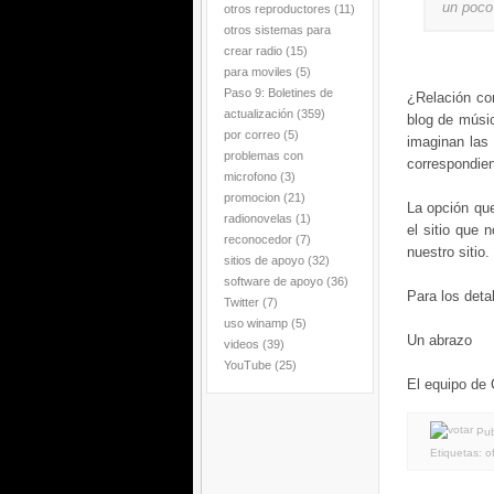
un poco 
otros reproductores
(11)
otros sistemas para
crear radio
(15)
para moviles
(5)
Paso 9: Boletines de
¿Relación co
actualización
(359)
blog de músic
por correo
(5)
imaginan las 
problemas con
correspondien
microfono
(3)
promocion
(21)
La opción qu
radionovelas
(1)
el sitio que 
reconocedor
(7)
nuestro sitio.
sitios de apoyo
(32)
software de apoyo
(36)
Para los deta
Twitter
(7)
uso winamp
(5)
Un abrazo
videos
(39)
YouTube
(25)
El equipo de
Pub
Etiquetas:
o