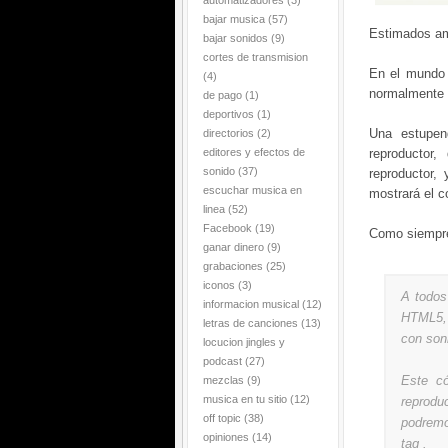
automatizadores
(3)
bajar musica
(57)
Estimados a
bajar sonidos
(9)
cortes de transmision
En el mundo 
(4)
normalmente 
de pago
(1)
deportivos
(1)
Una estupen
directorios
(2)
editores y efectos de
reproductor
sonido
(37)
reproductor,
escuchar musica en
mostrará el c
linea
(52)
Facebook
(19)
Como siempre,
ganar dinero
(9)
grabaciones
(25)
iconos
(3)
A todos
informacion musical
(12)
HTML5, 
letras de canciones
(13)
con soni
locucion jingles y
podcast
(27)
Este có
mezclas
(9)
musica en tu sitio
(12)
reprod
off topic
(38)
podremo
opiniones
(14)
tag .