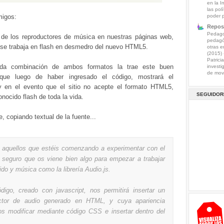
en la I
las pol
migos:
poder 
Reposi
Pedagog
de los reproductores de música en nuestras páginas web,
pedagó
se trabaja en flash en desmedro del nuevo HTML5.
otras e
(2015)
Patrici
da combinación de ambos formatos la trae este buen
investi
de mov.
, que luego de haber ingresado el código, mostrará el
 y en el evento que el sitio no acepte el formato HTML5,
SEGUIDOR
onocido flash de toda la vida.
 copiando textual de la fuente...
 aquellos que estéis comenzando a experimentar con el
seguro que os viene bien algo para empezar a trabajar
do y música como la librería Audio.js.
digo, creado con javascript, nos permitirá insertar un
uctor de audio generado en HTML, y cuya apariencia
s modificar mediante código CSS e insertar dentro del