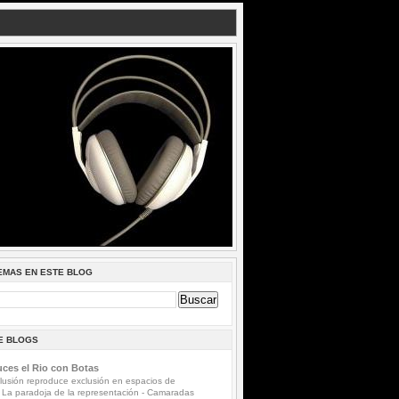
EMAS EN ESTE BLOG
DE BLOGS
ces el Rio con Botas
lusión reproduce exclusión en espacios de
 La paradoja de la representación
-
Camaradas