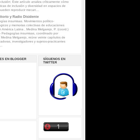
nclusión: Este artículo analiza críticamente cómo
íticas de inclusión y diversidad en espacios de
pueden reproducir mecan...
torio y Radio Disidente
ías insumisas. Movimientos político-
gicos y memorias colectivas de educaciones
n América Latina , Medina Melgarejo, P. (coord.)
-
Pedagogías insumisas, coordinado por
a Medina Melgarejo, reúne veinte capítulos de
gadoras, investigadores y sujetos-practicantes
..
ES EN BLOGGER
SÍGUENOS EN
TWITTER