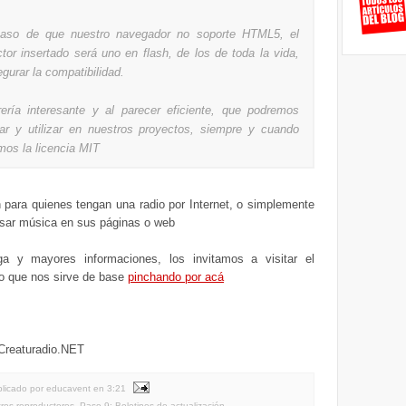
caso de que nuestro navegador no soporte HTML5, el
ctor insertado será uno en flash, de los de toda la vida,
gurar la compatibilidad.
rería interesante y al parecer eficiente, que podremos
ar y utilizar en nuestros proyectos, siempre y cuando
mos la licencia MIT
 para quienes tengan una radio por Internet, o simplemente
esar música en sus páginas o web
a y mayores informaciones, los invitamos a visitar el
io que nos sirve de base
pinchando por acá
 Creaturadio.NET
licado por educavent
en
3:21
tros reproductores
,
Paso 9: Boletines de actualización