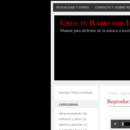
SEXUALIDAD Y OTROS
CONTACTO Y SOBRE N
Crea tu Radio por 
Manual para disfrutar de la música a travé
Normas Para Comentar
LUNES, 7 DE M
Reproduc
CATEGORIAS
almacenamiento
(6)
antivirus y otros
(2)
apertura puertos
(1)