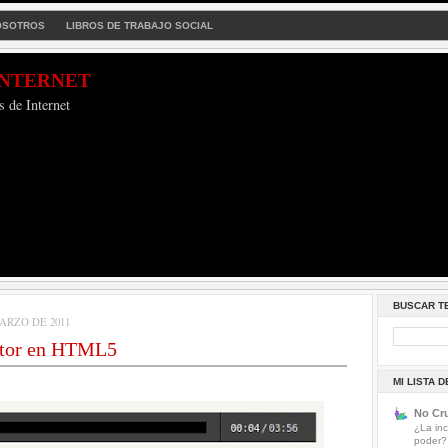
OSOTROS
LIBROS DE TRABAJO SOCIAL
Internet
s de Internet
BUSCAR T
ARZO DE 2011
tor en HTML5
MI LISTA 
No Cru
¿La inc
poder?