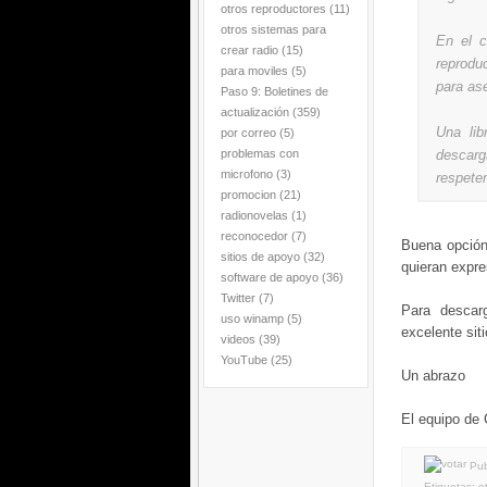
otros reproductores
(11)
otros sistemas para
En el 
crear radio
(15)
reprodu
para moviles
(5)
para ase
Paso 9: Boletines de
actualización
(359)
Una lib
por correo
(5)
problemas con
descarg
microfono
(3)
respete
promocion
(21)
radionovelas
(1)
reconocedor
(7)
Buena opción
sitios de apoyo
(32)
quieran expr
software de apoyo
(36)
Twitter
(7)
Para descarg
uso winamp
(5)
excelente sit
videos
(39)
YouTube
(25)
Un abrazo
El equipo de
Pub
Etiquetas:
o