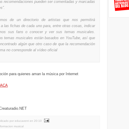
as recomendaciones pueden ser comentadas y marcadas
es”.
mos de un directorio de artistas que nos permitirá
a las fichas de cada uno para, entre otras cosas, indicar
mos sus fans o conocer y ver sus temas musicales.
os temas musicales están basados en YouTube, así que
ncontrado algún que otro caso de que la recomendación
ma no corresponde al vídeo oficial
pción para quienes aman la música por Internet
 ACA
 Creaturadio.NET
licado por educavent
en
20:10
nformacion musical