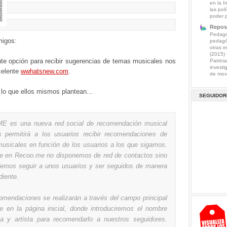
en la I
las pol
poder 
Reposi
Pedagog
migos:
pedagó
otras e
(2015)
nte opción para recibir sugerencias de temas musicales nos
Patrici
investi
celente
wwhatsnew.com
.
de mov.
lo que ellos mismos plantean...
SEGUIDOR
E es una nueva red social de recomendación musical
 permitirá a los usuarios recibir recomendaciones de
usicales en función de los usuarios a los que sigamos.
e en Recoo.me no disponemos de red de contactos sino
emos seguir a unos usuarios y ser seguidos de manera
diente.
omendaciones se realizarán a través del campo principal
te en la página inicial, donde introduciremos el nombre
a y artista para recomendarlo a nuestros seguidores.