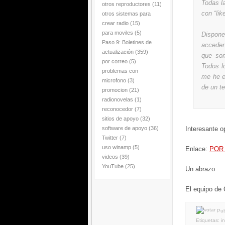
Todas l
otros reproductores
(11)
con “lik
otros sistemas para
crear radio
(15)
para moviles
(5)
Dispone
Paso 9: Boletines de
acceder 
actualización
(359)
que so
por correo
(5)
Todos l
problemas con
me he e
microfono
(3)
de un te
promocion
(21)
radionovelas
(1)
reconocedor
(7)
sitios de apoyo
(32)
software de apoyo
(36)
Interesante o
Twitter
(7)
uso winamp
(5)
Enlace:
POR
videos
(39)
YouTube
(25)
Un abrazo
El equipo de
Pub
Etiquetas:
i