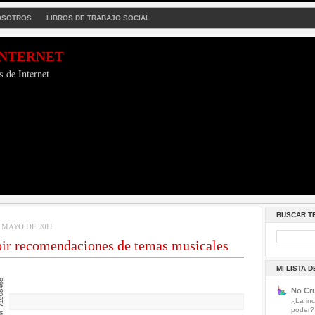
OSOTROS
LIBROS DE TRABAJO SOCIAL
Internet
s de Internet
BUSCAR T
 MAYO DE 2011
bir recomendaciones de temas musicales
MI LISTA 
No Cru
¿La inc
poder?