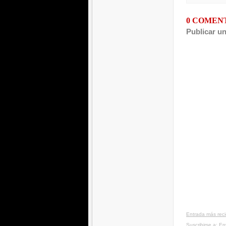
0 COMEN
Publicar u
Entrada más rec
Suscribirse a:
En