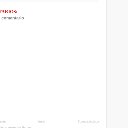
TARIOS:
n comentario
iente
Inicio
Entrada antigua
viar comentarios (Atom)