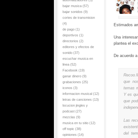
automatizadores
(3)
bajar musica
(57)
bajar sonidos
(9)
cortes de transmision
(4)
Estimados a
de pago
(1)
deportivos
(1)
Una interesa
directorios
(2)
plantea el ex
editores y efectos de
sonido
(37)
De acuerdo a 
escuchar musica en
linea
(52)
Facebook
(19)
Recoo.M
ganar dinero
(9)
que nos
grabaciones
(25)
temas m
iconos
(3)
informacion musical
(12)
Y es qu
letras de canciones
(13)
que pod
locucion jingles y
indepen
podcast
(27)
mezclas
(9)
Las rec
musica en tu sitio
(12)
existen
off topic
(38)
del tem
opiniones
(14)