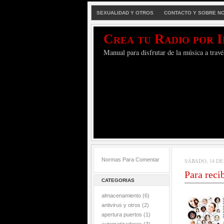
SEXUALIDAD Y OTROS
CONTACTO Y SOBRE N
Crea tu Radio por 
Manual para disfrutar de la música a travé
Normas Para Comentar
SÁBADO, 14 DE
Para reci
CATEGORIAS
almacenamiento
(6)
antivirus y otros
(2)
apertura puertos
(1)