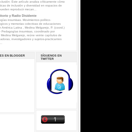
nclusión: Este artículo analiza críticamente cómo
íticas de inclusión y diversidad en espacios de
pueden reproducir mecan...
torio y Radio Disidente
ías insumisas. Movimientos político-
gicos y memorias colectivas de educaciones
n América Latina , Medina Melgarejo, P. (coord.)
-
Pedagogías insumisas, coordinado por
a Medina Melgarejo, reúne veinte capítulos de
gadoras, investigadores y sujetos-practicantes
..
ES EN BLOGGER
SÍGUENOS EN
TWITTER