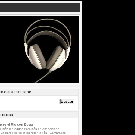
EMAS EN ESTE BLOG
DE BLOGS
ces el Rio con Botas
lusión reproduce exclusión en espacios de
 La paradoja de la representación
-
Camaradas