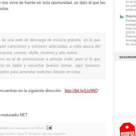
en la I
e nos sirve de fuente en esta oportunidad, un dato al que les
las pol
sitar.
poder 
Reposi
Pedagog
pedagó
otras e
(2015)
Patrici
a de una web de descarga de música gratuita, en la que
investi
de mov.
uyen camciones y sesiones adecuadas a cada época del
mavera, verano, otoño, invierno y año nuevo.
SEGUIDOR
ivo es el de promocionar a artistas indie, pero si lo que
ta es bailar y escuchar buenos temas, aquí tenemos
antos para amenizar nuestras fiestas en casa.
encuentran en la siguiente dirección
http://bit.ly/LtxWjQ
creaturadio.NET
licado por educavent
en
18:46
ajar musica
,
Paso 9: Boletines de actualización