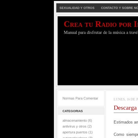
SEXUALIDAD Y OTROS
CONTACTO Y SOBRE N
Crea tu Radio por 
Manual para disfrutar de la música a travé
Normas Para Comentar
LUNES, 18 DE J
Descarga 
CATEGORIAS
almacenamiento
(6)
Estimados a
antivirus y otros
(2)
apertura puertos
(1)
Como siempre