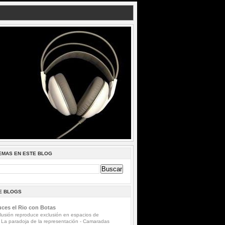
EMAS EN ESTE BLOG
DE BLOGS
ces el Rio con Botas
lusión reproduce exclusión en espacios de
 La paradoja de la representación
-
Camaradas