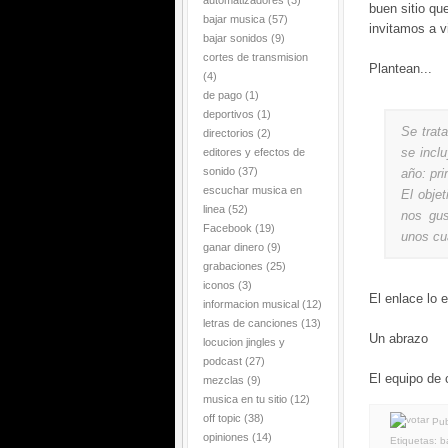
automatizadores
(3)
buen sitio qu
bajar musica
(57)
invitamos a vi
bajar sonidos
(9)
cortes de transmision
Plantean...
(4)
de pago
(1)
deportivos
(1)
Se trat
directorios
(2)
se incl
editores y efectos de
sonido
(37)
año: pri
escuchar musica en
El objet
linea
(52)
nos gus
Facebook
(19)
unos cu
ganar dinero
(9)
grabaciones
(25)
iconos
(3)
El enlace lo 
informacion musical
(12)
letras de canciones
(13)
Un abrazo
locucion jingles y
podcast
(27)
El equipo de 
mezclas
(9)
musica en tu sitio
(12)
off topic
(38)
Pub
opiniones
(14)
Etiquetas:
b