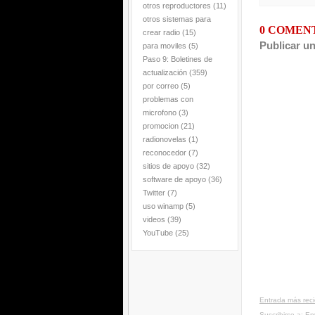
otros reproductores
(11)
otros sistemas para
0 COMEN
crear radio
(15)
Publicar u
para moviles
(5)
Paso 9: Boletines de
actualización
(359)
por correo
(5)
problemas con
microfono
(3)
promocion
(21)
radionovelas
(1)
reconocedor
(7)
sitios de apoyo
(32)
software de apoyo
(36)
Twitter
(7)
uso winamp
(5)
videos
(39)
YouTube
(25)
Entrada más rec
Suscribirse a:
En