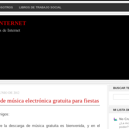
OSOTROS
LIBROS DE TRABAJO SOCIAL
Internet
s de Internet
BUSCAR T
UNIO DE 2012
de música electrónica gratuita para fiestas
MI LISTA 
migos:
No Cru
¿La inc
 la descarga de música gratuita es bienvenida, y en el
poder?