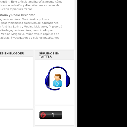
nclusión: Este artículo analiza críticamente cómo
íticas de inclusión y diversidad en espacios de
pueden reproducir mecan...
torio y Radio Disidente
ías insumisas. Movimientos político-
gicos y memorias colectivas de educaciones
n América Latina , Medina Melgarejo, P. (coord.)
-
Pedagogías insumisas, coordinado por
a Medina Melgarejo, reúne veinte capítulos de
gadoras, investigadores y sujetos-practicantes
..
ES EN BLOGGER
SÍGUENOS EN
TWITTER