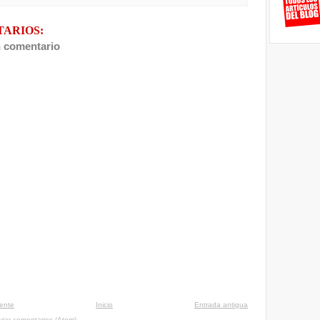
TARIOS:
n comentario
iente
Inicio
Entrada antigua
viar comentarios (Atom)