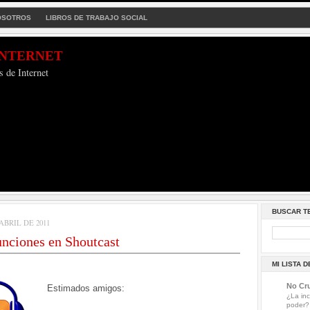
OSOTROS
LIBROS DE TRABAJO SOCIAL
Internet
s de Internet
BUSCAR T
ABRIL DE 2011
nciones en Shoutcast
MI LISTA 
No Cru
Estimados amigos:
¿La inc
poder?