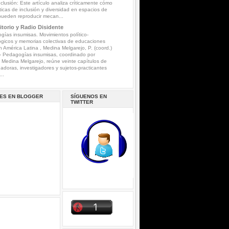
nclusión: Este artículo analiza críticamente cómo
íticas de inclusión y diversidad en espacios de
pueden reproducir mecan...
torio y Radio Disidente
ías insumisas. Movimientos político-
gicos y memorias colectivas de educaciones
n América Latina , Medina Melgarejo, P. (coord.)
-
Pedagogías insumisas, coordinado por
a Medina Melgarejo, reúne veinte capítulos de
gadoras, investigadores y sujetos-practicantes
..
ES EN BLOGGER
SÍGUENOS EN
TWITTER