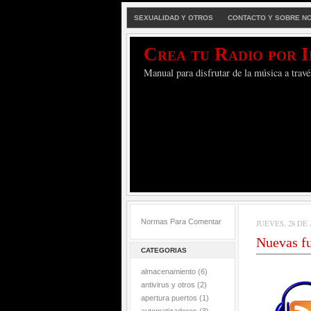
SEXUALIDAD Y OTROS
CONTACTO Y SOBRE N
Crea tu Radio por 
Manual para disfrutar de la música a travé
Normas Para Comentar
JUEVES, 28 DE 
Nuevas fu
CATEGORIAS
almacenamiento
(6)
antivirus y otros
(2)
apertura puertos
(1)