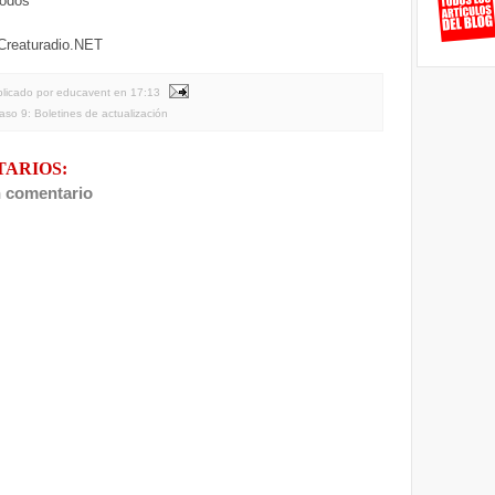
todos
 Creaturadio.NET
licado por educavent
en
17:13
aso 9: Boletines de actualización
TARIOS:
n comentario