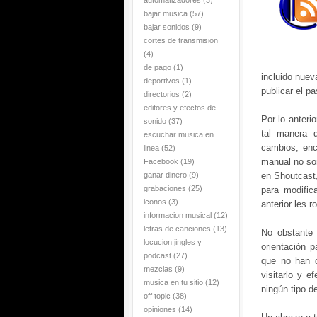
automatizadores
(3)
bajar musica
(57)
bajar sonidos
(9)
cortes de transmision
(4)
de pago
(1)
incluido nuev
deportivos
(1)
publicar el p
directorios
(2)
editores y efectos de
Por lo anteri
sonido
(37)
tal manera d
escuchar musica en
cambios, enc
linea
(52)
manual no so
Facebook
(19)
ganar dinero
(9)
en Shoutcast,
grabaciones
(25)
para modific
iconos
(3)
anterior les 
informacion musical
(12)
letras de canciones
(13)
No obstante 
locucion jingles y
orientación p
podcast
(27)
que no han c
mezclas
(9)
visitarlo y e
musica en tu sitio
(12)
ningún tipo d
off topic
(38)
opiniones
(14)