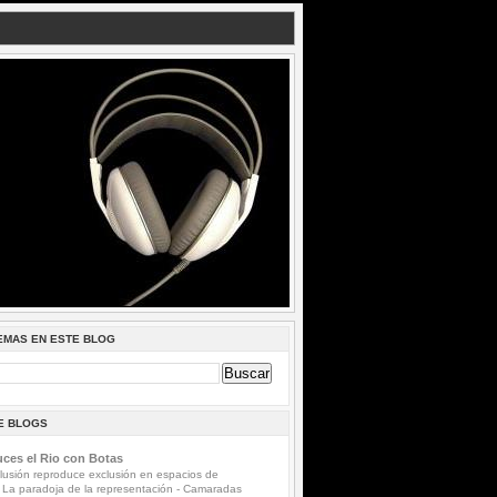
EMAS EN ESTE BLOG
DE BLOGS
ces el Rio con Botas
lusión reproduce exclusión en espacios de
 La paradoja de la representación
-
Camaradas