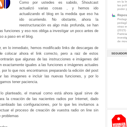
en la I
Como por ustedes es sabido, Shoutcast
las pol
actualizó varias cosas , y hemos ido
poder 
actualizando el blog en la medida que eso ha
Reposi
ido ocurriendo. No obstante, ahora la
Pedagog
pedagó
reestructuración es algo más profunda, se han
otras e
as funciones y eso nos obliga a investigar un poco antes de
(2015)
Patrici
aso a paso en el blog.
investi
de mov.
or, en lo inmediato, hemos modificado links de descargas de
e colocar ahora el link correcto, pero a raiz de estos
SEGUIDOR
ontrarán que algunas de las instrucciones e imágenes del
n exactamente iguales a las funciones e imágenes actuales
 por lo que nos encontramos preparando la edición del post
ar las imagenes e incluir las nuevas funciones, y por lo
rogamos tener paciencia.
lo planteado, el manual como está ahora igual sirve de
ara la creación de las nacientes radios por Internet, dado
ambiado las configuraciones, por lo que les invitamos a
fectuar el proceso de creación de vuestra radio on line sin
e problemas