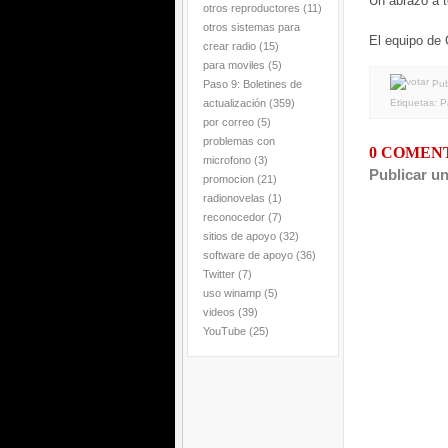
Un abrazo a 
otros reproductores
(11)
otros sistemas para
El equipo de
crear radio
(15)
para moviles
(5)
Paso 9: Boletines de
Pub
actualización
(359)
Etiquetas:
P
por correo
(5)
problemas con
0 COMEN
microfono
(3)
Publicar u
promocion
(21)
radionovelas
(1)
reconocedor
(7)
sitios de apoyo
(32)
software de apoyo
(36)
Twitter
(7)
uso winamp
(5)
videos
(39)
YouTube
(25)