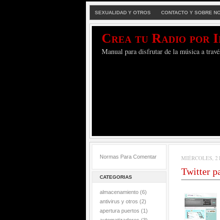
SEXUALIDAD Y OTROS
CONTACTO Y SOBRE N
Crea tu Radio por 
Manual para disfrutar de la música a travé
Normas Para Comentar
MIÉRCOLES, 2 
Twitter p
CATEGORIAS
almacenamiento
(6)
antivirus y otros
(2)
apertura puertos
(1)