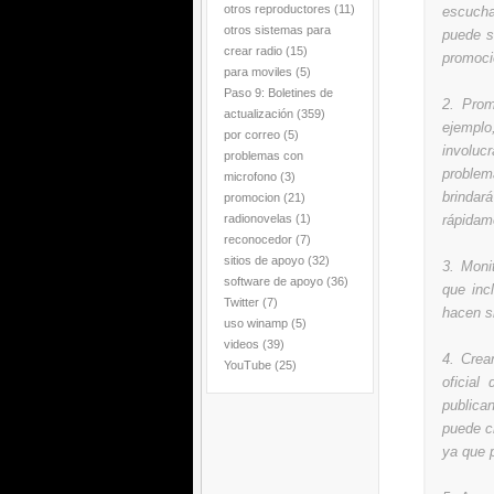
otros reproductores
(11)
escucha
otros sistemas para
puede s
crear radio
(15)
promoci
para moviles
(5)
Paso 9: Boletines de
2. Prom
actualización
(359)
ejempl
por correo
(5)
involuc
problemas con
problema
microfono
(3)
brindar
promocion
(21)
radionovelas
(1)
rápidam
reconocedor
(7)
sitios de apoyo
(32)
3. Moni
software de apoyo
(36)
que inc
Twitter
(7)
hacen si
uso winamp
(5)
videos
(39)
4. Crea
YouTube
(25)
oficial
publica
puede c
ya que 