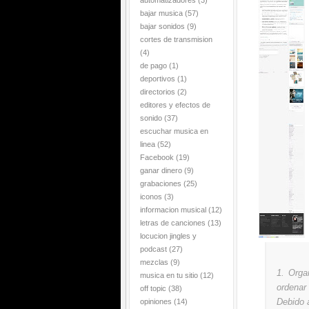
automatizadores
(3)
bajar musica
(57)
bajar sonidos
(9)
cortes de transmision
(4)
de pago
(1)
deportivos
(1)
directorios
(2)
editores y efectos de
sonido
(37)
escuchar musica en
linea
(52)
Facebook
(19)
ganar dinero
(9)
grabaciones
(25)
iconos
(3)
informacion musical
(12)
letras de canciones
(13)
locucion jingles y
podcast
(27)
mezclas
(9)
1. Orga
musica en tu sitio
(12)
ordenar
off topic
(38)
Debido 
opiniones
(14)