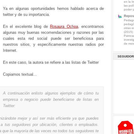
en la I
las pol
Ya en algunas oportunidades hemos hablado acerca de
poder 
twitter y de su importancia.
Reposi
Pedagog
pedagó
En el excelente blog de
Rosaura Ochoa
, encontramos
otras e
algunas muy buenas recomendaciones y razones por las
(2015)
Patrici
cuales esta red social puede ser beneficiosa para
investi
de mov.
nuestros sitios, y especificamente nuestras radios por
Internet.
SEGUIDOR
En este caso, la autora se refiere a las listas de Twitter
Copiamos textual...
A continuación enlisto algunos ejemplos de cómo tu
empresa o negocio puede beneficiarse de listas en
Twitter:
nizándote mejor y así ser más eficiente ya que puedes
 a tus seguidores por ubicación, clientes o empleados.
a que la mayoría de las veces no todos tus seguidores te