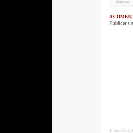
Etiquetas:
P
0 COMEN
Publicar u
Entrada más rec