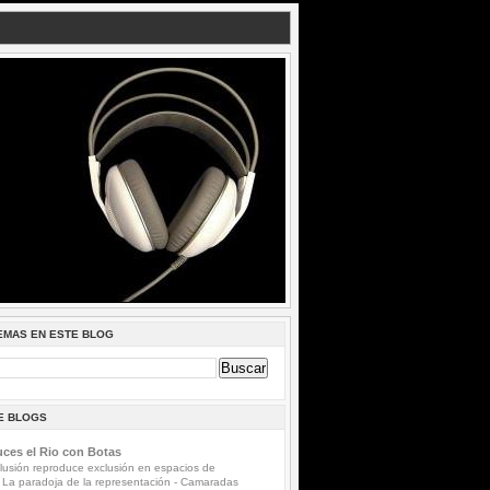
EMAS EN ESTE BLOG
DE BLOGS
ces el Rio con Botas
lusión reproduce exclusión en espacios de
 La paradoja de la representación
-
Camaradas