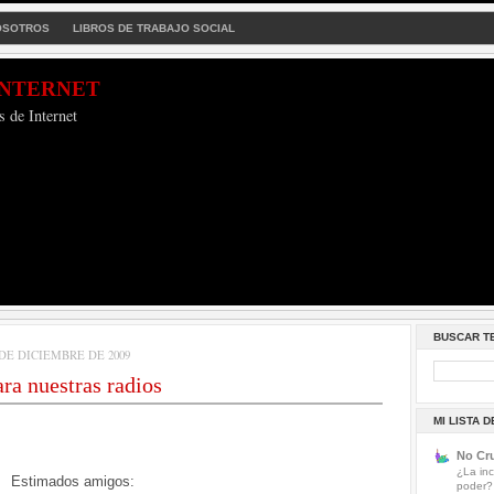
OSOTROS
LIBROS DE TRABAJO SOCIAL
Internet
s de Internet
BUSCAR T
DE DICIEMBRE DE 2009
ara nuestras radios
MI LISTA 
No Cru
¿La inc
Estimados amigos:
poder?