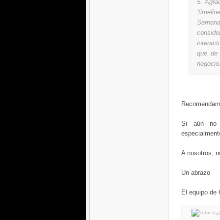
5. Agra
‘timelin
Semana
conside
interact
que de
negocio
Recomenda
Si aún no
especialmente 
A nosotros, n
Un abrazo
El equipo de
Pub