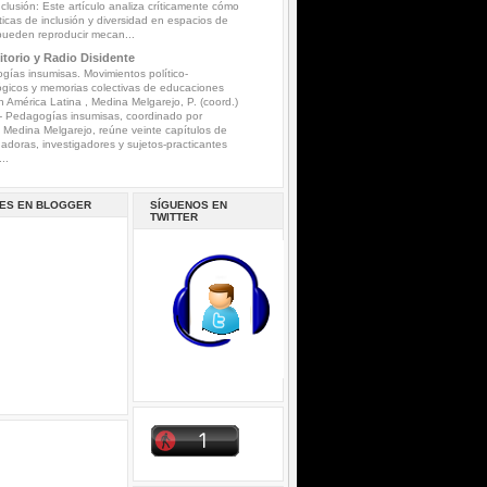
nclusión: Este artículo analiza críticamente cómo
íticas de inclusión y diversidad en espacios de
pueden reproducir mecan...
torio y Radio Disidente
ías insumisas. Movimientos político-
gicos y memorias colectivas de educaciones
n América Latina , Medina Melgarejo, P. (coord.)
-
Pedagogías insumisas, coordinado por
a Medina Melgarejo, reúne veinte capítulos de
gadoras, investigadores y sujetos-practicantes
..
ES EN BLOGGER
SÍGUENOS EN
TWITTER