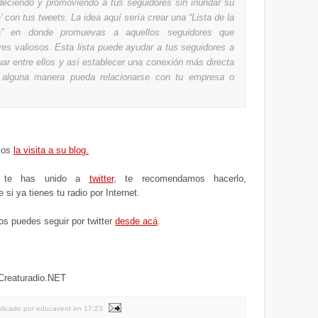
deciendo y promoviendo a tus seguidores sin inundar su
e’ con tus tweets. La idea aquí sería crear una “Lista de la
” en donde promuevas a aquellos seguidores que
res valiosos. Esta lista puede ayudar a tus seguidores a
uar entre ellos y así establecer una conexión más directa
 alguna manera pueda relacionarse con tu empresa o
.
mos
la visita a su blog.
 te has unido a
twitter
, te recomendamos hacerlo,
si ya tienes tu radio por Internet.
os puedes seguir por twitter
desde acá
.
 Creaturadio.NET
licado por educavent
en
17:23